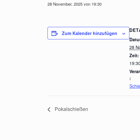
28 November, 2025 von 19:30
DET
Zum Kalender hinzufügen
Datu
28 N
Zeit:
19:3
Vera
:
Schie
Pokalschießen