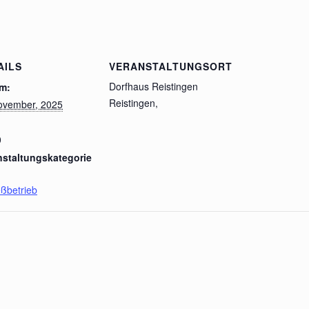
AILS
VERANSTALTUNGSORT
Dorfhaus Reistingen
m:
Reistingen
,
ovember, 2025
0
nstaltungskategorie
ßbetrieb