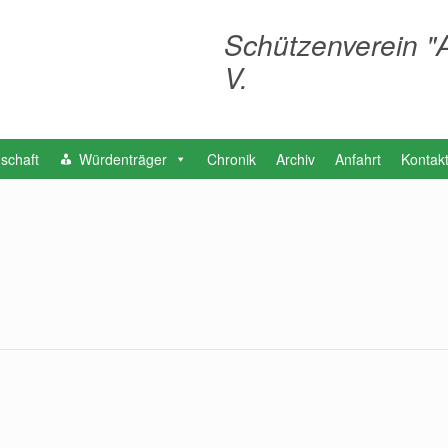
Schützenverein "A
V.
schaft
Würdenträger
Chronik
Archiv
Anfahrt
Kontak