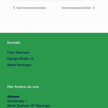
Sommerpreisschießen
Sommerpreisschießen
Kontakt
Franz Baumann
Eglinger-Straße 18
89446 Reistingen
Hier findest du uns
Adresse
Schulstraße 7
89446 Ziertheim OT Reistingen