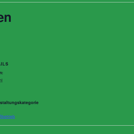
en
ILS
m:
ni
staltungskategorie
ßbetrieb