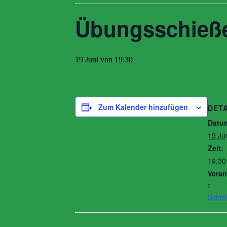
Übungsschieß
19 Juni von 19:30
Zum Kalender hinzufügen
DETA
Datu
19 Ju
Zeit:
19:30
Veran
:
Schie