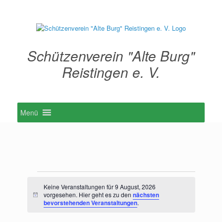
Zum
Inhalt
springen
Schützenverein "Alte Burg"
Reistingen e. V.
Menü
Veranstaltungen
für
Keine Veranstaltungen für 9 August, 2026
9
vorgesehen. Hier geht es zu den
nächsten
Hinweis
bevorstehenden Veranstaltungen
.
August,
2026