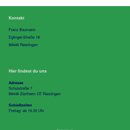
Kontakt
Franz Baumann
Eglinger-Straße 18
89446 Reistingen
Hier findest du uns
Adresse
Schulstraße 7
89446 Ziertheim OT Reistingen
Schießzeiten
Freitag: ab 19.30 Uhr
Impressum