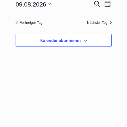
09.08.2026
Veranstaltungen
Veranstaltu
Suche
Tag
Suche
Ansichten-
Datum
und
Navigation
wählen.
Ansichten,
Vorheriger Tag
Nächster Tag
Navigation
Kalender abonnieren