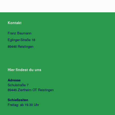
Kontakt
Franz Baumann
Eglinger-Straße 18
89446 Reistingen
Hier findest du uns
Adresse
Schulstraße 7
89446 Ziertheim OT Reistingen
Schießzeiten
Freitag: ab 19.30 Uhr